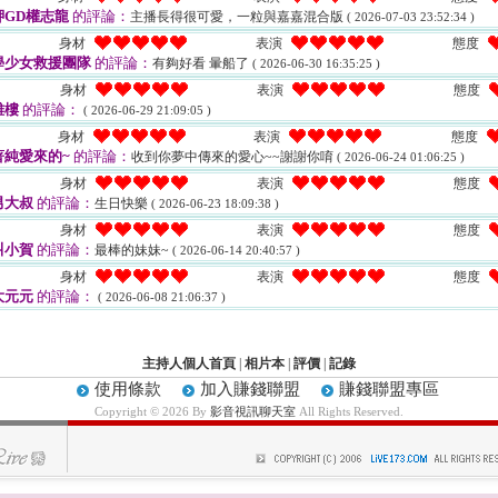
GD權志龍
的評論：
主播長得很可愛，一粒與嘉嘉混合版
( 2026-07-03 23:52:34 )
身材
表演
態度
學少女救援團隊
的評論：
有夠好看 暈船了
( 2026-06-30 16:35:25 )
身材
表演
態度
雄樓
的評論：
( 2026-06-29 21:09:05 )
身材
表演
態度
著純愛來的~
的評論：
收到你夢中傳來的愛心~~謝謝你唷
( 2026-06-24 01:06:25 )
身材
表演
態度
男大叔
的評論：
生日快樂
( 2026-06-23 18:09:38 )
身材
表演
態度
叫小賀
的評論：
最棒的妹妹~
( 2026-06-14 20:40:57 )
身材
表演
態度
大元元
的評論：
( 2026-06-08 21:06:37 )
主持人個人首頁
|
相片本
|
評價
|
記錄
使用條款
加入賺錢聯盟
賺錢聯盟專區
Copyright © 2026 By
影音視訊聊天室
All Rights Reserved.