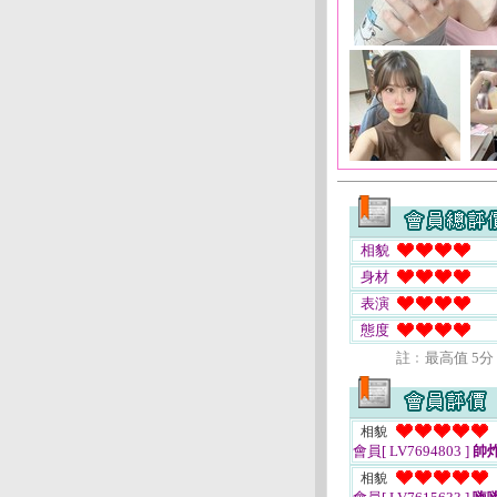
相貌
身材
表演
態度
註﹕最高值 5分
相貌
會員[ LV7694803 ]
帥
相貌