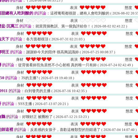
嗨你的
的評論：
( 2026-08-04 00:53:23 )
身材
表演
態度
萄甜總有人吃到酸的
的評論：
這裡葡萄都很甜，總有人會吃到酸的
( 2026-08-02 20:55
身材
表演
態度
盆-沉萬三
的評論：
就當買個教訓、第一個負評給你！
( 2026-08-02 02:41:22 )
身材
表演
態度
臨天下
的評論：
各方面都很頂
( 2026-07-31 02:21:03 )
身材
表演
態度
娜明王
的評論：
謝謝妳今天的陪伴 很高興認識妳
( 2026-07-25 00:08:37 )
身材
表演
態度
蟳
的評論：
從背後看妳煎魚居然不小心射精 真的唯一只有妳
( 2026-07-24 02:42:49 )
身材
表演
態度
850
的評論：
3S的主播?
( 2026-07-19 19:40:18 )
身材
表演
態度
0911
的評論：
白到發亮的主播
( 2026-07-16 10:42:35 )
身材
表演
態度
哥
的評論：
SSS主播
( 2026-07-13 07:20:21 )
身材
表演
態度
偷鵝
的評論：
好聊好正 被圈粉了
( 2026-07-12 21:53:23 )
身材
表演
態度
老師這裡
的評論：
反差感的女孩子，喜歡這種類型的別錯過了
( 2026-07-04 14:07:40 )
身材
表演
態度