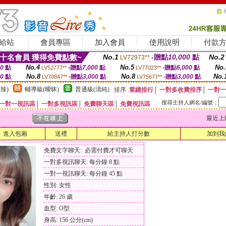
給站
會員專區
加入會員
使用說明
付款
十名會員 獲得免費點數~
No.1
-贈點
10,000
點
No.2
LV72973**
No.4
No.5
No.
00
點
-贈點
7,000
點
-贈點
6,000
點
LV52777**
LV77023**
No.8
No.8
No.
00
點
-贈點
3,000
點
-贈點
3,000
點
LV70847**
LV75677**
辣)
輔導級(曖昧)
普通級(清純)
排序
業績排行
│
一對多收費排序
│
一對一
搜尋主持人網名/編號：
一對一視訊區
│
一對多視訊區
│
免費聊天區
│
免費視訊區
最近上線時間
進入包廂
送禮
給主持人打分數
加到我
免費文字聊天: 必需付費才可聊天
一對多視訊聊天: 每分鐘 8 點
一對一視訊聊天: 每分鐘 45 點
性別: 女性
年齡: 26 歲
血型: O型
身高: 156 公分(cm)