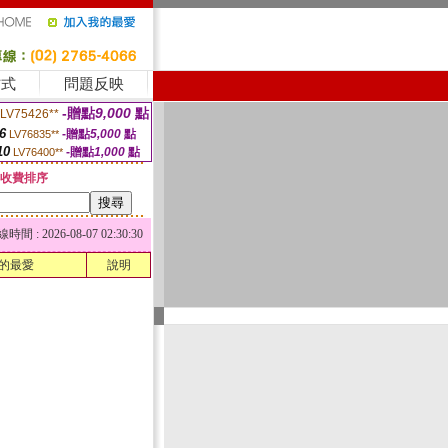
方式
問題反映
-贈點
9,000
點
LV75426**
6
-贈點
5,000
點
LV76835**
10
-贈點
1,000
點
LV76400**
收費排序
 : 2026-08-07 02:30:30
的最愛
說明