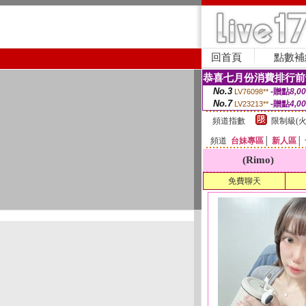
回首頁
點數補
恭喜七月份消費排行前
No.3
-贈點
8,0
LV76098**
No.7
-贈點
4,0
LV23213**
頻道指數
限制級(火
頻道
台妹專區
│
新人區
│
(Rimo)
免費聊天