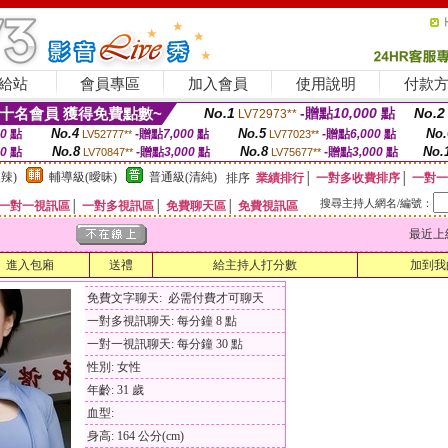
給站
會員專區
加入會員
使用說明
付款
十名會員 獲得免費點數~
No.1
-贈點
10,000
點
No.2
LV72973**
No.4
No.5
No.
00
點
-贈點
7,000
點
-贈點
6,000
點
LV52777**
LV77023**
No.8
No.8
No.
00
點
-贈點
3,000
點
-贈點
3,000
點
LV70847**
LV75677**
辣)
輔導級(曖昧)
普通級(清純)
排序
業績排行
│
一對多收費排序
│
一對一
搜尋主持人網名/編號：
一對一視訊區
│
一對多視訊區
│
免費聊天區
│
免費視訊區
最近上線時間
進入包廂
送禮
給主持人打分數
加到我
免費文字聊天: 必需付費才可聊天
一對多視訊聊天: 每分鐘 8 點
一對一視訊聊天: 每分鐘 30 點
性別: 女性
年齡: 31 歲
血型:
身高: 164 公分(cm)