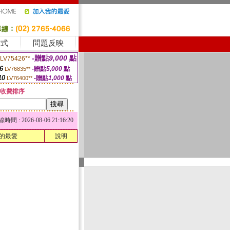
方式
問題反映
-贈點
9,000
點
LV75426**
6
-贈點
5,000
點
LV76835**
10
-贈點
1,000
點
LV76400**
收費排序
 : 2026-08-06 21:16:20
的最愛
說明