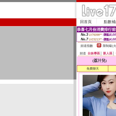
回首頁
點數補
恭喜七月份消費排行前
No.3
-贈點
8,0
LV76098**
No.7
-贈點
4,0
LV23213**
頻道指數
限制級(火
頻道
台妹專區
│
新人區
│
(荔汁兒)
免費聊天