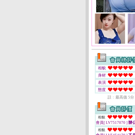
相貌
身材
表演
態度
註﹕最高值 5分
相貌
會員[ LV7517070 ]
辦
相貌