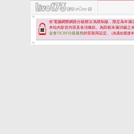
依'電腦網際網路分級辦法'為限制級，限定為年滿
1
本站內影音內容及各項條款。為防範未滿
18
歲之
金會TICRF分級服務
的安裝與設定。
(為還給愛護