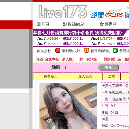
回首頁
點數補給站
會員專區
恭喜七月份消費排行前十名會員 獲得免費點數~
No.3
No.4
-贈點
8,000
點
-贈點
7,0
LV76098**
LV52777**
No.7
No.8
-贈點
4,000
點
-贈點
3,
LV23213**
LV70847**
頻道指數
限制級(火辣)
輔導級(曖昧)
普通級
頻道
台妹專區
│
新人區
│
一對一視訊區
│
一對多視訊區
│
免
(陳唯一)
免費聊天
進入包廂
送禮
免費文字聊天: 
一對多視訊聊天: 每
一對一視訊聊天: 每
性別: 女性
年齡: 24 歲
血型:
身高: 159 公分(cm