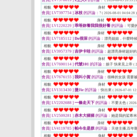
( 2026-08-03 20:33:21
相貌
身材
會員[ LV7397754 ]
冰枝
的評論：
?
( 2026-08-01 04:04:28 )
相貌
身材
會員[ LV1220229 ]
乖等妳養我我很好養
的評論：
可愛
相貌
身材
會員[ LV7185112 ]
Do很深
的評論：
漂亮姐姐，什麼時
相貌
身材
會員[ LV3957379 ]
吉伊卡哇
的評論：
超漂亮身材超好的
相貌
身材
會員[ LV7690114 ]
代號101
的評論：
娘子 快來見上帝
( 
相貌
身材
會員[ LV7676155 ]
我叫小賀
的評論：
很棒的女孩 需要
相貌
身材
會員[ LV1313430 ]
捷Jie
的評論：
快出來
( 2026-07-01 12:
相貌
身材
會員[ LV2202688 ]
一條走天下
的評論：
不要太色
( 2026
相貌
身材
會員[ LV2509281 ]
赤木大猩猩
的評論：
她是我的鯊希
相貌
身材
會員[ LV4119785 ]
帕今生是朕
的評論：
天使主播,百年
相貌
身材