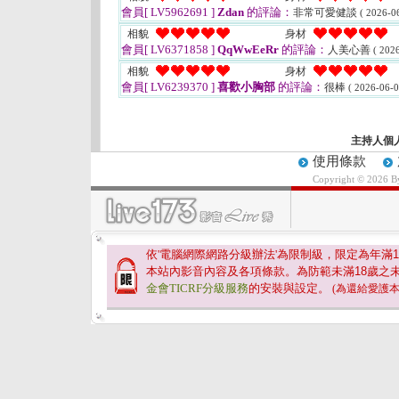
會員[ LV5962691 ]
Zdan
的評論：
非常可愛健談
( 2026-0
相貌
身材
會員[ LV6371858 ]
QqWwEeRr
的評論：
人美心善
( 202
相貌
身材
會員[ LV6239370 ]
喜歡小胸部
的評論：
很棒
( 2026-06-0
主持人個
使用條款
Copyright © 2026 
依'電腦網際網路分級辦法'為限制級，限定為年滿
1
本站內影音內容及各項條款。為防範未滿
18
歲之
金會TICRF分級服務
的安裝與設定。
(為還給愛護