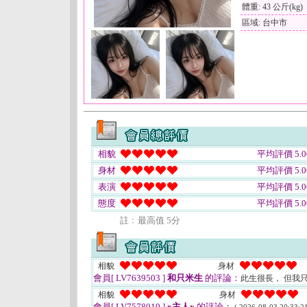
體重: 43 公斤(kg)
區域: 台中市
相貌
平均評價 5.0
身材
平均評價 5.0
表演
平均評價 5.0
態度
平均評價 5.0
註﹕最高值 5分
相貌
身材
會員[ LV7639503 ]
和只米生
的評論：
此生很長， 但我
相貌
身材
會員[ LV7578019 ]
x主人x
的評論：