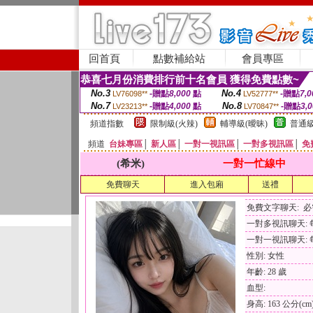
回首頁
點數補給站
會員專區
恭喜七月份消費排行前十名會員 獲得免費點數~
No.3
No.4
-贈點
8,000
點
-贈點
7,0
LV76098**
LV52777**
No.7
No.8
-贈點
4,000
點
-贈點
3,
LV23213**
LV70847**
頻道指數
限制級(火辣)
輔導級(曖昧)
普通級
頻道
台妹專區
│
新人區
│
一對一視訊區
│
一對多視訊區
│
免
(希米)
一對一忙線中
免費聊天
進入包廂
送禮
免費文字聊天: 
一對多視訊聊天: 每
一對一視訊聊天: 每
性別: 女性
年齡: 28 歲
血型:
身高: 163 公分(cm