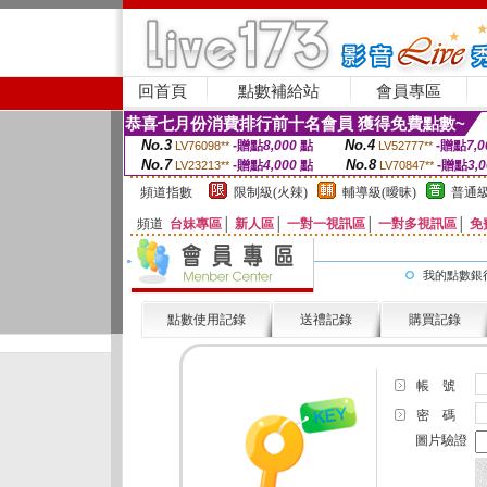
回首頁
點數補給站
會員專區
恭喜七月份消費排行前十名會員 獲得免費點數~
No.3
No.4
-贈點
8,000
點
-贈點
7,0
LV76098**
LV52777**
No.7
No.8
-贈點
4,000
點
-贈點
3,
LV23213**
LV70847**
頻道指數
限制級(火辣)
輔導級(曖昧)
普通級
頻道
台妹專區
│
新人區
│
一對一視訊區
│
一對多視訊區
│
免
我的點數銀
點數使用記錄
送禮記錄
購買記錄
帳 號
密 碼
圖片驗證