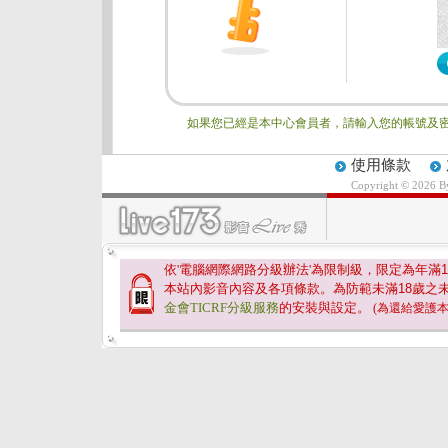
如果您已經是本中心會員者，請輸入您的帳號及密
使用條款
Copyright © 2026 
依'電腦網際網路分級辦法'為限制級，限定為年滿
1
本站內影音內容及各項條款。為防範未滿
18
歲之
金會TICRF分級服務
的安裝與設定。
(為還給愛護