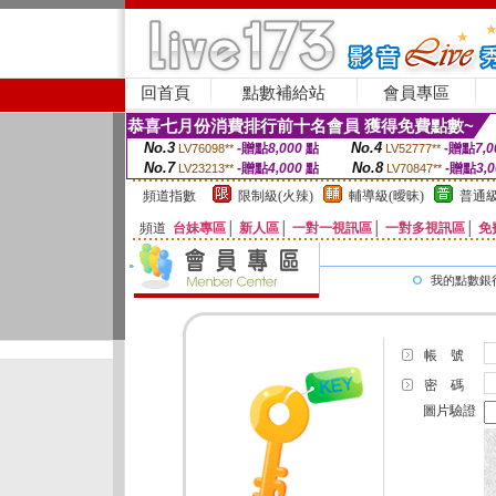
回首頁
點數補給站
會員專區
恭喜七月份消費排行前十名會員 獲得免費點數~
No.3
No.4
-贈點
8,000
點
-贈點
7,0
LV76098**
LV52777**
No.7
No.8
-贈點
4,000
點
-贈點
3,
LV23213**
LV70847**
頻道指數
限制級(火辣)
輔導級(曖昧)
普通級
頻道
台妹專區
│
新人區
│
一對一視訊區
│
一對多視訊區
│
免
我的點數銀
帳 號
密 碼
圖片驗證