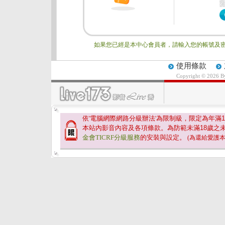
如果您已經是本中心會員者，請輸入您的帳號及密
使用條款
Copyright © 2026 
依'電腦網際網路分級辦法'為限制級，限定為年滿
1
本站內影音內容及各項條款。為防範未滿
18
歲之
金會TICRF分級服務
的安裝與設定。
(為還給愛護