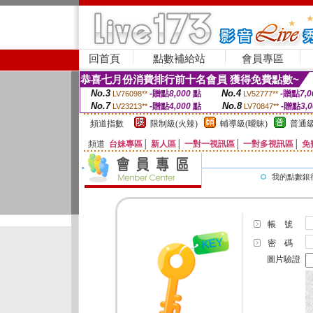
回首頁
點數補給站
會員專區
恭喜七月份消費排行前十名會員 獲得免費點數~
No.3
No.4
-贈點
8,000
點
-贈點
7,0
LV76098**
LV52777**
No.7
No.8
-贈點
4,000
點
-贈點
3,
LV23213**
LV70847**
頻道指數
限制級(火辣)
輔導級(曖昧)
普通級
頻道
台妹專區
│
新人區
│
一對一視訊區
│
一對多視訊區
│
免
我的點數銀
帳 號
密 碼
圖片驗證