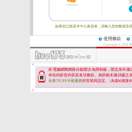
如果您已經是本中心會員者，請輸入您的帳號及密
使用條款
Copyright © 2026 
依'電腦網際網路分級辦法'為限制級，限定為年滿
1
本站內影音內容及各項條款。為防範未滿
18
歲之
金會TICRF分級服務
的安裝與設定。
(為還給愛護