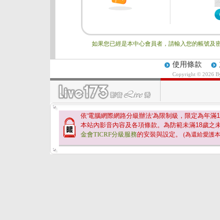
如果您已經是本中心會員者，請輸入您的帳號及密
使用條款
Copyright © 2026 
依'電腦網際網路分級辦法'為限制級，限定為年滿
1
本站內影音內容及各項條款。為防範未滿
18
歲之
金會TICRF分級服務
的安裝與設定。
(為還給愛護