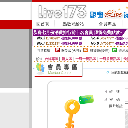
回首頁
點數補給站
會員專區
恭喜七月份消費排行前十名會員 獲得免費點數~
No.3
No.4
-贈點
8,000
點
-贈點
7,0
LV76098**
LV52777**
No.7
No.8
-贈點
4,000
點
-贈點
3,
LV23213**
LV70847**
頻道指數
限制級(火辣)
輔導級(曖昧)
普通級
頻道
台妹專區
│
新人區
│
一對一視訊區
│
一對多視訊區
│
免
我的點數銀
帳 號
密 碼
圖片驗證