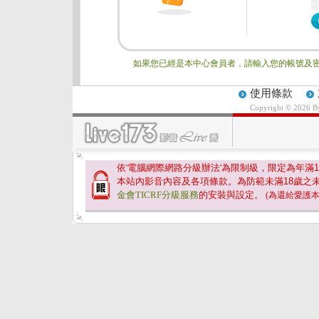
如果您已經是本中心會員者，請輸入您的帳號及密
使用條款
Copyright © 2026 
依'電腦網際網路分級辦法'為限制級，限定為年滿
1
本站內影音內容及各項條款。為防範未滿
18
歲之
金會TICRF分級服務
的安裝與設定。
(為還給愛護