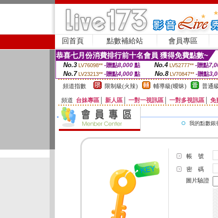
回首頁
點數補給站
會員專區
恭喜七月份消費排行前十名會員 獲得免費點數~
No.3
No.4
-贈點
8,000
點
-贈點
7,0
LV76098**
LV52777**
No.7
No.8
-贈點
4,000
點
-贈點
3,
LV23213**
LV70847**
頻道指數
限制級(火辣)
輔導級(曖昧)
普通級
頻道
台妹專區
│
新人區
│
一對一視訊區
│
一對多視訊區
│
免
我的點數銀
帳 號
密 碼
圖片驗證