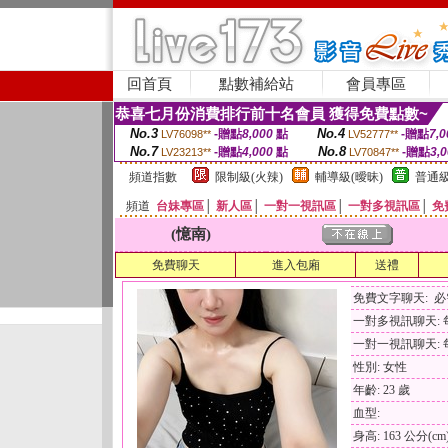
回首頁
點數補給站
會員專區
恭喜七月份消費排行前十名會員 獲得免費點數~
No.3
No.4
-贈點
8,000
點
-贈點
7,0
LV76098**
LV52777**
No.7
No.8
-贈點
4,000
點
-贈點
3,
LV23213**
LV70847**
頻道指數
限制級(火辣)
輔導級(曖昧)
普通級
頻道
台妹專區
│
新人區
│
一對一視訊區
│
一對多視訊區
│
免
(憶南)
免費聊天
進入包廂
送禮
免費文字聊天: 
一對多視訊聊天: 每
一對一視訊聊天: 每
性別: 女性
年齡: 23 歲
血型:
身高: 163 公分(cm