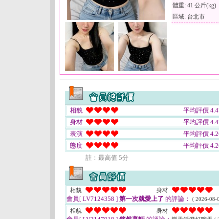
體重: 41 公斤(kg)
區域: 台北市
相貌
平均評價 4.4
身材
平均評價 4.4
表演
平均評價 4.2
態度
平均評價 4.2
註﹕最高值 5分
相貌
身材
會員[ LV7124358 ]
第一次就愛上了
的評論：
( 2026-08-0
相貌
身材