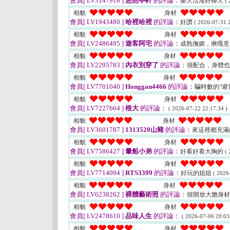
會員[ LV3147918 ]
悠然亭軒
的評論：
樂天活潑好聊天
( 
相貌
身材
會員[ LV1943480 ]
哈裡哈裡
的評論：
好讚
( 2026-07-31 2
相貌
身材
會員[ LV2486495 ]
遊客阿宅
的評論：
成熟撫媚，揪嘎
相貌
身材
會員[ LV2295783 ]
內衣別穿了
的評論：
很配合，身體
相貌
身材
會員[ LV7701040 ]
Honggan4466
的評論：
騙時數的?避
相貌
身材
會員[ LV7227664 ]
根大
的評論：
( 2026-07-22 22:17:34 )
相貌
身材
會員[ LV3601787 ]
1313520山豬
的評論：
來這裡都充滿
相貌
身材
會員[ LV7586427 ]
暈船小弟
的評論：
好看好看大胸的
( 
相貌
身材
會員[ LV7714094 ]
RTS3399
的評論：
好玩的姐姐
( 2026
相貌
身材
會員[ LV6238262 ]
裸體藝術照
的評論：
很開放大膽身
相貌
身材
會員[ LV2478610 ]
品味人生
的評論：
( 2026-07-06 20:03
相貌
身材